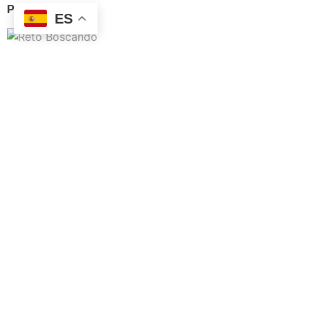
Paisajes II
(7)
ES
Reto Boscando
(5)
Dibujos y bocetos
(4)