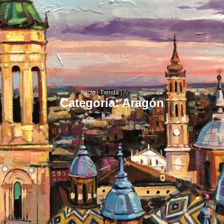
Inicio
|
Tienda
|
Aragón
Categoría: Aragón