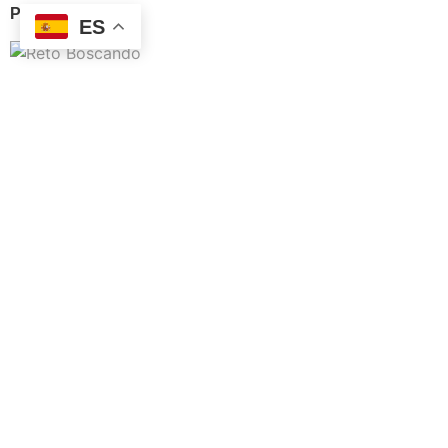
Paisajes II
(7)
ES
Reto Boscando
(5)
Dibujos y bocetos
(4)