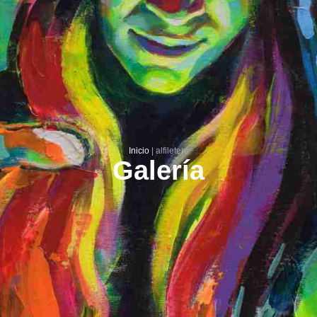
Inicio
|
alfiletero
Galería