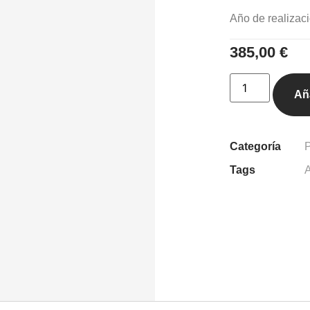
Año de realizaci
385,00
€
Aña
Categoría
P
Tags
A