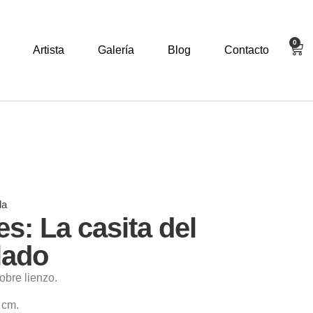
0
Artista
Galería
Blog
Contacto
da
es: La casita del
lado
obre lienzo.
 cm.