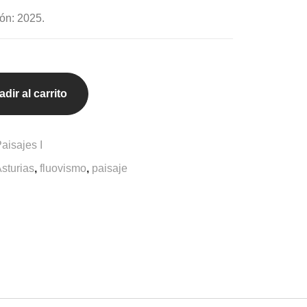
ón: 2025.
dir al carrito
aisajes I
sturias
,
fluovismo
,
paisaje