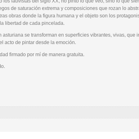
 los fauvistas del siglo XX, no pinto lo que veo, sino lo que si
uegos de saturación extrema y composiciones que rozan lo abstr
otras obras donde la figura humana y el objeto son los protagon
 la libertad de cada pincelada.
n asturiana se transforman en superficies vibrantes, vivas, que 
del acto de pintar desde la emoción.
idad
firmado por mí de manera gratuita.
do.