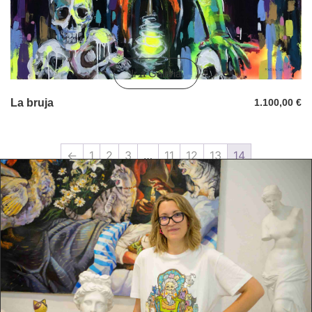
Ir a Galeria
La bruja
1.100,00
€
←
1
2
3
…
11
12
13
14